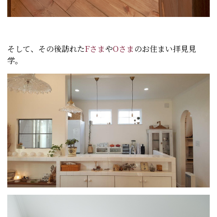
そして、その後訪れた
Fさま
や
Oさま
のお住まい拝見見
学。