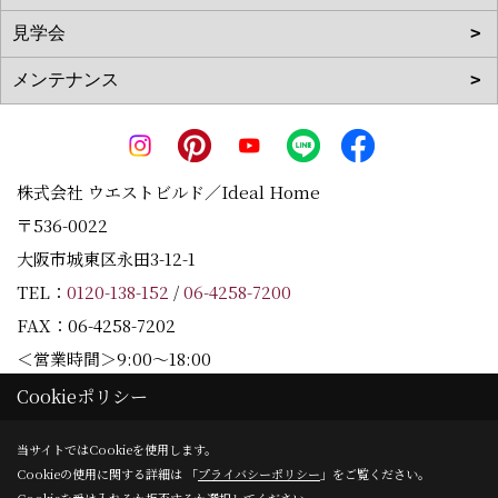
株式会社 ウエストビルド／Ideal Home
〒536-0022
大阪市城東区永田3-12-1
TEL：
0120-138-152
/
06-4258-7200
FAX：06-4258-7202
＜営業時間＞9:00～18:00
＜定休日＞水曜日
Cookieポリシー
当サイトではCookieを使用します。
Cookieの使用に関する詳細は 「
プライバシーポリシー
」をご覧ください。
Copyright (c) Westbuild Corporation. All Rights Reserved.