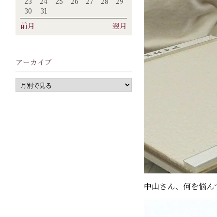
23
24
25
26
27
28
29
30
31
前月
翌月
アーカイブ
中山さん、何を悩ん