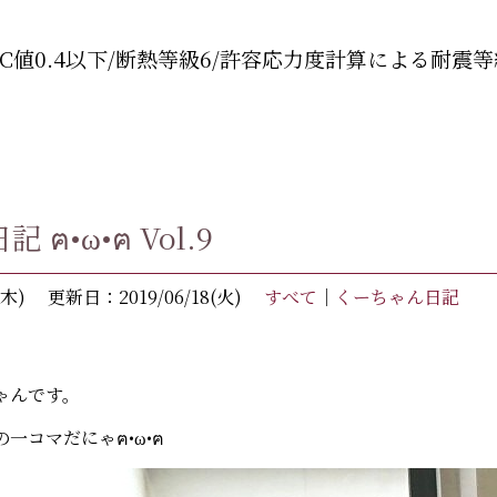
C値0.4以下/断熱等級6/許容応力度計算による耐震等
ฅ•ω•ฅ Vol.9
(木)
更新日：2019/06/18(火)
すべて
｜
くーちゃん日記
ゃんです。
一コマだにゃฅ•ω•ฅ