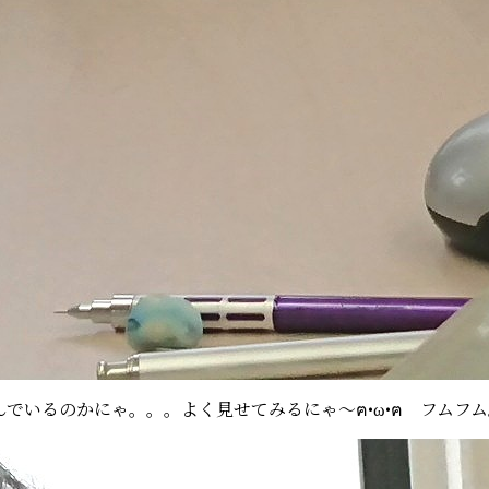
でいるのかにゃ。。。よく見せてみるにゃ～ฅ•ω•ฅ フムフ