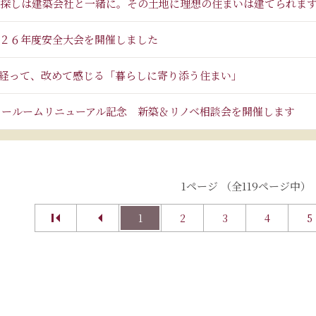
探しは建築会社と一緒に。その土地に理想の住まいは建てられま
２６年度安全大会を開催しました
経って、改めて感じる「暮らしに寄り添う住まい」
ョールームリニューアル記念 新築＆リノベ相談会を開催します
1ページ （全119ページ中）
1
2
3
4
5