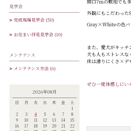
間口7ｍの敷地でも
見学会
外観にもこだわった
完成現場見学会 (50)
Gray×Whiteの色
お住まい拝見見学会 (10)
また、愛犬がキッチ
犬も人もストレスな
メンテナンス
床は滑りにくさ×デ
メンテナンス方法 (6)
ぜひ一度体感しにい
2026年08月
日
月
火
水
木
金
土
1
2
3
4
5
6
7
8
9
10
11
12
13
14
15
16
17
18
19
20
21
22