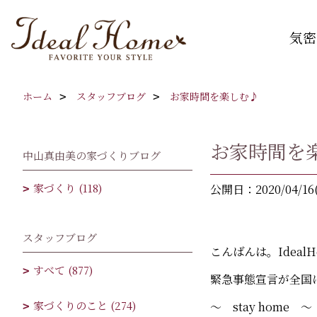
気密
ホーム
スタッフブログ
お家時間を楽しむ♪
お家時間を
中山真由美の家づくりブログ
家づくり (118)
公開日：2020/04/16
スタッフブログ
こんばんは。Ideal
すべて (877)
緊急事態宣言が全国
家づくりのこと (274)
～ stay hom