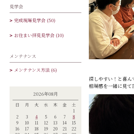
見学会
完成現場見学会 (50)
お住まい拝見見学会 (10)
メンテナンス
メンテナンス方法 (6)
探しやすい！と喜ん
相場感を一緒に見て
2026年08月
日
月
火
水
木
金
土
1
2
3
4
5
6
7
8
9
10
11
12
13
14
15
16
17
18
19
20
21
22