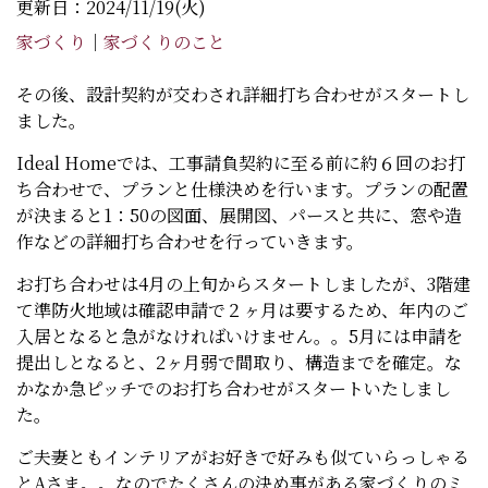
更新日：2024/11/19(火)
家づくり
｜
家づくりのこと
その後、設計契約が交わされ詳細打ち合わせがスタートし
ました。
Ideal Homeでは、工事請負契約に至る前に約６回のお打
ち合わせで、プランと仕様決めを行います。プランの配置
が決まると1：50の図面、展開図、パースと共に、窓や造
作などの詳細打ち合わせを行っていきます。
お打ち合わせは4月の上旬からスタートしましたが、3階建
て準防火地域は確認申請で２ヶ月は要するため、年内のご
入居となると急がなければいけません。。5月には申請を
提出しとなると、2ヶ月弱で間取り、構造までを確定。な
かなか急ピッチでのお打ち合わせがスタートいたしまし
た。
ご夫妻ともインテリアがお好きで好みも似ていらっしゃる
とAさま。。なのでたくさんの決め事がある家づくりのミ