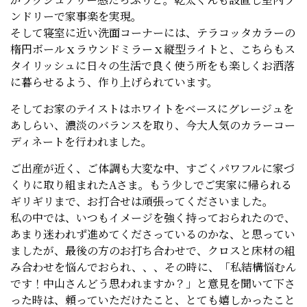
ンドリーで家事楽を実現。
そして寝室に近い洗面コーナーには、テラコッタカラーの
楕円ボールｘラウンドミラーｘ縦型ライトと、こちらもス
タイリッシュに日々の生活で良く使う所をも楽しくお洒落
に暮らせるよう、作り上げられています。
そしてお家のテイストはホワイトをベースにグレージュを
あしらい、濃淡のバランスを取り、今大人気のカラーコー
ディネートを行われました。
ご出産が近く、ご体調も大変な中、すごくパワフルに家づ
くりに取り組まれたAさま。もう少しでご実家に帰られる
ギリギリまで、お打合せは頑張ってくださいました。
私の中では、いつもイメージを強く持っておられたので、
あまり迷われず進めてくださっているのかな、と思ってい
ましたが、最後の方のお打ち合わせで、クロスと床材の組
み合わせを悩んでおられ、、、その時に、「私結構悩むん
です！中山さんどう思われますか？」と意見を聞いて下さ
った時は、頼っていただけたこと、とても嬉しかったこと