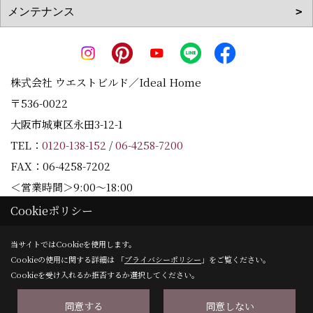
株式会社 ウエストビルド／Ideal Home
〒536-0022
大阪市城東区永田3-12-1
TEL：
0120-138-152
/
06-4258-7200
FAX：06-4258-7202
＜営業時間＞9:00～18:00
＜定休日＞水曜日
Cookieポリシー
当サイトではCookieを使用します。
Cookieの使用に関する詳細は 「
プライバシーポリシー
」をご覧ください。
Copyright (c) Westbuild Corporation. All Rights Reserved.
Cookieを受け入れるか拒否するか選択してください。
同意する
同意しない