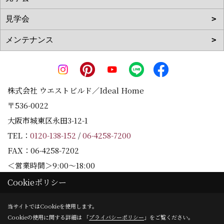
株式会社 ウエストビルド／Ideal Home
〒536-0022
大阪市城東区永田3-12-1
TEL：
0120-138-152
/
06-4258-7200
FAX：06-4258-7202
＜営業時間＞9:00～18:00
＜定休日＞水曜日
Cookieポリシー
当サイトではCookieを使用します。
Cookieの使用に関する詳細は 「
プライバシーポリシー
」をご覧ください。
Copyright (c) Westbuild Corporation. All Rights Reserved.