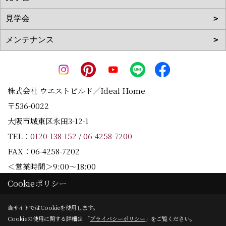
株式会社 ウエストビルド／Ideal Home
〒536-0022
大阪市城東区永田3-12-1
TEL：
0120-138-152
/
06-4258-7200
FAX：06-4258-7202
＜営業時間＞9:00～18:00
＜定休日＞水曜日
Cookieポリシー
当サイトではCookieを使用します。
Cookieの使用に関する詳細は 「
プライバシーポリシー
」をご覧ください。
Copyright (c) Westbuild Corporation. All Rights Reserved.