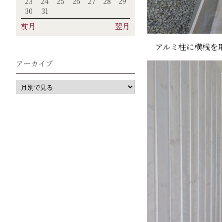
23
24
25
26
27
28
29
30
31
前月
翌月
アルミ柱に横桟を取
アーカイブ