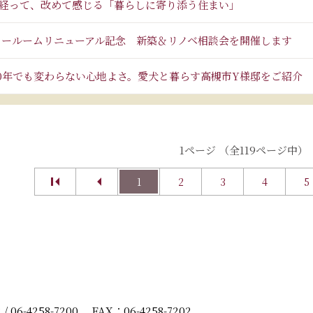
経って、改めて感じる「暮らしに寄り添う住まい」
ョールームリニューアル記念 新築＆リノベ相談会を開催します
10年でも変わらない心地よさ。愛犬と暮らす高槻市Y様邸をご紹介
1ページ （全119ページ中）
1
2
3
4
5
2
/
06-4258-7200
FAX：06-4258-7202