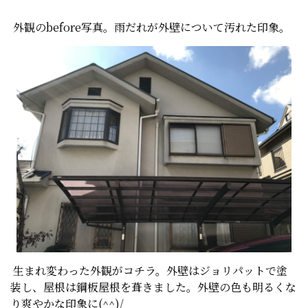
外観のbefore写真。雨だれが外壁について汚れた印象。
生まれ変わった外観がコチラ。外壁はジョリパットで塗
装し、屋根は鋼板屋根を葺きました。外壁の色も明るくな
り爽やかな印象に(^^)/