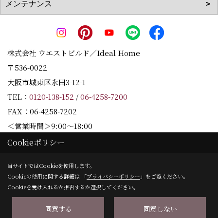
株式会社 ウエストビルド／Ideal Home
〒536-0022
大阪市城東区永田3-12-1
TEL：
0120-138-152
/
06-4258-7200
FAX：06-4258-7202
＜営業時間＞9:00～18:00
＜定休日＞水曜日
Cookieポリシー
当サイトではCookieを使用します。
Cookieの使用に関する詳細は 「
プライバシーポリシー
」をご覧ください。
Copyright (c) Westbuild Corporation. All Rights Reserved.
Cookieを受け入れるか拒否するか選択してください。
同意する
同意しない