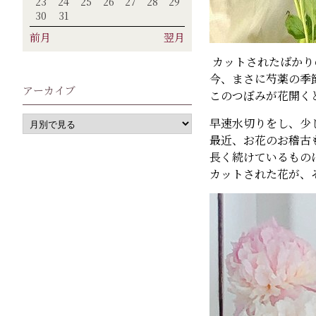
23
24
25
26
27
28
29
30
31
前月
翌月
カットされたばかり
今、まさに芍薬の季節
アーカイブ
このつぼみが花開く
早速水切りをし、少
最近、お花のお稽古
長く続けているもの
カットされた花が、