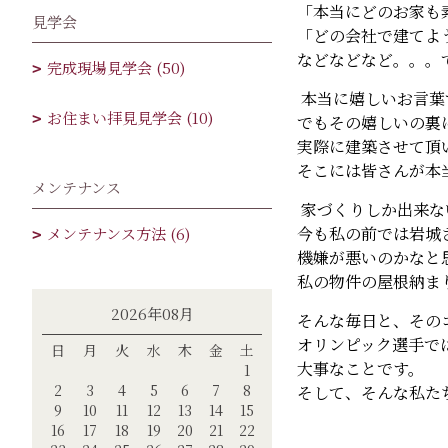
「本当にどのお家も
見学会
「どの会社で建てよ
などなどなど。。。です
完成現場見学会 (50)
本当に嬉しいお言葉
お住まい拝見見学会 (10)
でもその嬉しいの裏
実際に建築させて頂
そこには皆さんが本
メンテナンス
家づくりしか出来な
今も私の前では岩城
メンテナンス方法 (6)
機嫌が悪いのかなと
私の物件の屋根納まり
2026年08月
そんな毎日と、その
オリンピック選手で
日
月
火
水
木
金
土
大事なことです。
1
2
3
4
5
6
7
8
そして、そんな私た
9
10
11
12
13
14
15
16
17
18
19
20
21
22