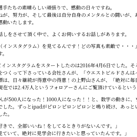
選手たちの素晴らしい頑張りで、感動の日々ですね。
ねが、努力が、そして最後は自分自身のメンタルとの闘いが、
感動いたします。
話しをさせて頂く中で、よくお伺いするお話しがあります。
ram（インスタグラム）を見てるんです！どの写真も素敵で・
す。
が初めてインスタグラムをスタートしたのは2016年4月6日でした
をつくって下さっている会社さんが、「ウエストビルドさんは
標は、日々継続が得意中の得意！の上野山さんが、「絶対に毎
現在では2.4万人というフォロアーさんにご覧頂けているとい
んが500人になった！1000人になった！！と、数字の動きに
でした。ずっとipadがピロンピロンピロンと鳴り続け、あっと
した。
好きで、全部いいね！をしてるときりがないんです。」
見ていて、絶対に見学会に行きたいと思っていたんです。」