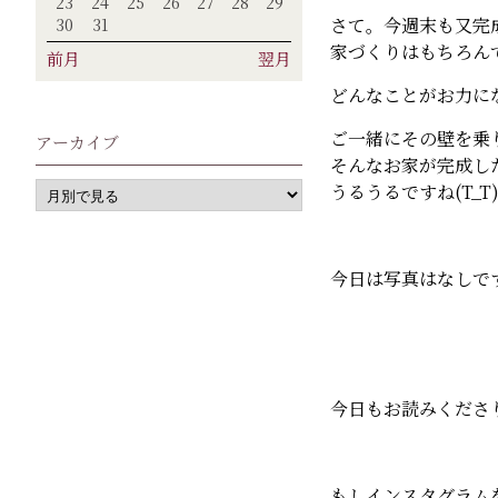
23
24
25
26
27
28
29
さて。今週末も又完
30
31
家づくりはもちろん
前月
翌月
どんなことがお力に
ご一緒にその壁を乗
アーカイブ
そんなお家が完成し
うるうるですね(T_T
今日は写真はなしで
今日もお読みくださ
もしインスタグラムを