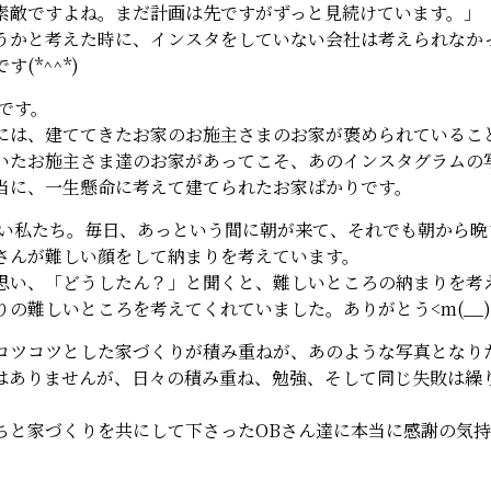
素敵ですよね。まだ計画は先ですがずっと見続けています。」
うかと考えた時に、インスタをしていない会社は考えられなか
(*^^*)
です。
には、建ててきたお家のお施主さまのお家が褒められているこ
いたお施主さま達のお家があってこそ、あのインスタグラムの
当に、一生懸命に考えて建てられたお家ばかりです。
い私たち。毎日、あっという間に朝が来て、それでも朝から晩
さんが難しい顔をして納まりを考えています。
思い、「どうしたん？」と聞くと、難しいところの納まりを考
の難しいところを考えてくれていました。ありがとう<m(__)
コツコツとした家づくりが積み重ねが、あのような写真となり
はありませんが、日々の積み重ね、勉強、そして同じ失敗は繰
ちと家づくりを共にして下さったOBさん達に本当に感謝の気