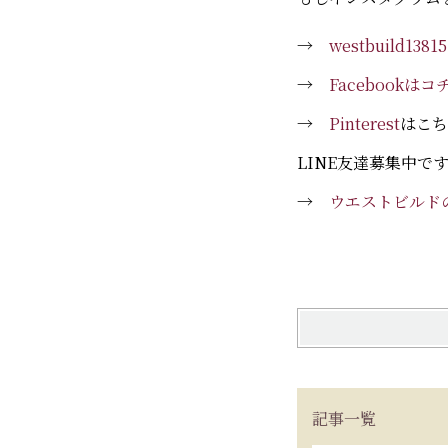
→
westbuild13815
→
Facebookは
→
Pinterest
はこち
LINE友達募集中で
→
ウエストビルドの
記事一覧