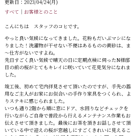
更新日：2023/04/24(月)
すべて
｜
お客様とのこと
こんにちは スタッフのコヒです。
やっと良い気候になってきました。花粉もだいぶマシにな
りました！洗濯物が干せない不便はあるものの黄砂は、ま
～仕方がないですよね。
先日すごく良い気候で晴天の日に定期点検に伺ったN様邸
目の前の桜がとてもキレイに咲いていて花見気分になれま
した。
竣工後、初めて宅内拝見させて頂いたのですが、手先の器
用なご主人がお家にお似合いの手作り家具をつくられ、よ
りステキに感じられました。
いつも通り2階から順に窓にドア、水回りなどチェックを
行いながらご自身で普段から行えるメンテナンス作業もお
伝えさせて頂きました。最後にお茶を頂きお話しさせて頂
いている中で迎えの桜が窓越しにすごくきれいに見えるこ