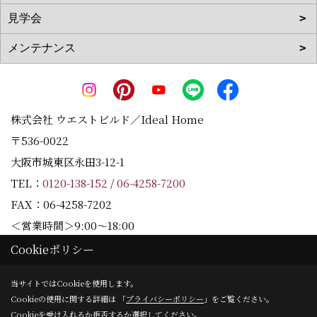
株式会社 ウエストビルド／Ideal Home
〒536-0022
大阪市城東区永田3-12-1
TEL：
0120-138-152
/
06-4258-7200
FAX：06-4258-7202
＜営業時間＞9:00～18:00
＜定休日＞水曜日
Cookieポリシー
当サイトではCookieを使用します。
Cookieの使用に関する詳細は 「
プライバシーポリシー
」をご覧ください。
Copyright (c) Westbuild Corporation. All Rights Reserved.
Cookieを受け入れるか拒否するか選択してください。