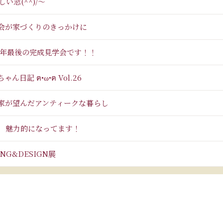
しい窓(^^)/～
会が家づくりのきっかけに
19年最後の完成見学会です！！
ゃん日記 ฅ•ω•ฅ Vol.26
家が望んだアンティークな暮らし
 魅力的になってます！
ING&DESIGN展