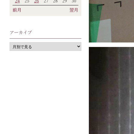
24
25
26
27
28
29
30
前月
翌月
アーカイブ