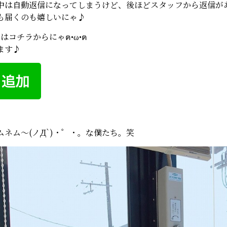
中は自動返信になってしまうけど、後ほどスタッフから返信が
も届くのも嬉しいにゃ♪
録はコチラからにゃฅ•ω•ฅ
ます♪
ネム～(ノД`)・゜・。な僕たち。笑