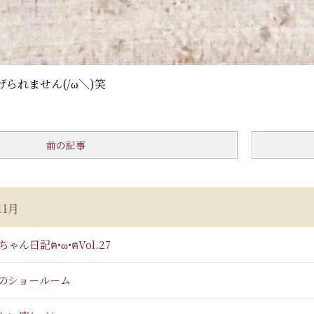
られません(/ω＼)笑
前の記事
11月
ゃん日記ฅ•ω•ฅVol.27
のショールーム