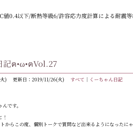
C値0.4以下/断熱等級6/許容応力度計算による耐震等
ฅ•ω•ฅVol.27
(火)
更新日：2019/11/26(火)
すべて
｜
くーちゃん日記
ゃんです。
と！
ントからこの度、個別トークで質問など出来るようになったにゃฅ