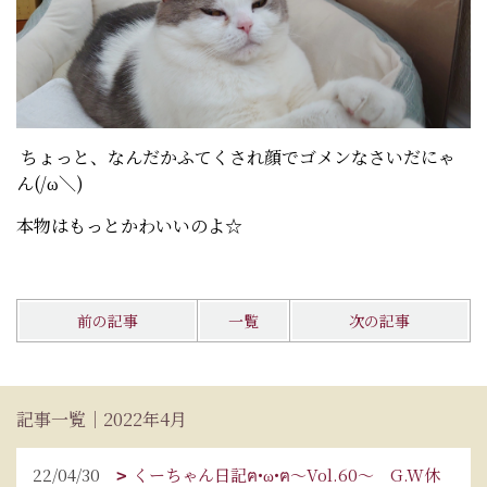
ちょっと、なんだかふてくされ顔でゴメンなさいだにゃ
ん(/ω＼)
本物はもっとかわいいのよ☆
前の記事
一覧
次の記事
記事一覧｜2022年4月
22/04/30
くーちゃん日記ฅ•ω•ฅ～Vol.60～ G.W休