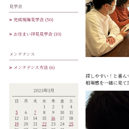
見学会
完成現場見学会 (50)
お住まい拝見見学会 (10)
メンテナンス
メンテナンス方法 (6)
探しやすい！と喜ん
相場感を一緒に見て
2023年3月
日
月
火
水
木
金
土
1
2
3
4
5
6
7
8
9
10
11
12
13
14
15
16
17
18
19
20
21
22
23
24
25