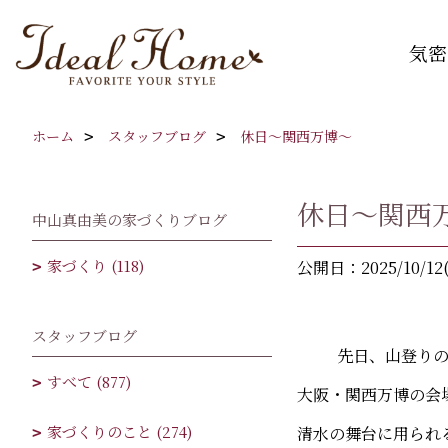
気密
ホーム
スタッフブログ
休日～関西万博～
休日～関西
中山真由美の家づくりブログ
家づくり (118)
公開日：2025/10/12
スタッフブログ
先日、山登りの代
すべて (877)
大阪・関西万博の会
家づくりのこと (274)
清水の舞台に用られ