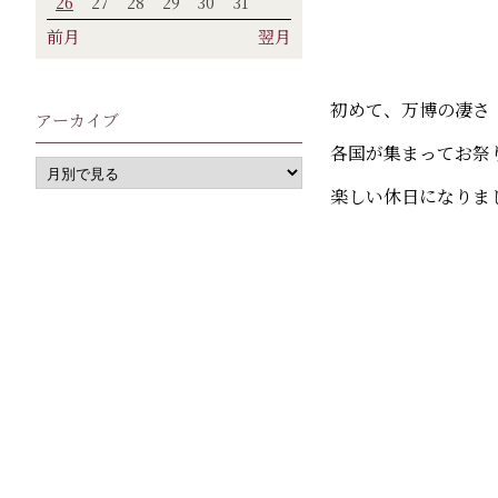
26
27
28
29
30
31
前月
翌月
初めて、万博の凄さ
アーカイブ
各国が集まってお祭
楽しい休日になりま